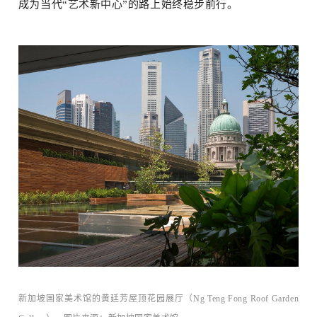
成为当代“艺术新中心”的路上始终稳步前行。
点
新加坡国家美术馆的黄廷芳屋顶花园展厅（Ng Teng Fong Roof Garden