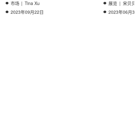
市场
|
Tina Xu
展览
|
宋贝贝
2023年09月22日
2023年06月30
关于我们
联系我们
工作机会
出品单位 : Arts & Collections Foundation | Arts Collections
Corporation
Copyright © 2017 艺术市场通讯(www.chinartlaw.com) 版权所有
沪ICP备2021037338号