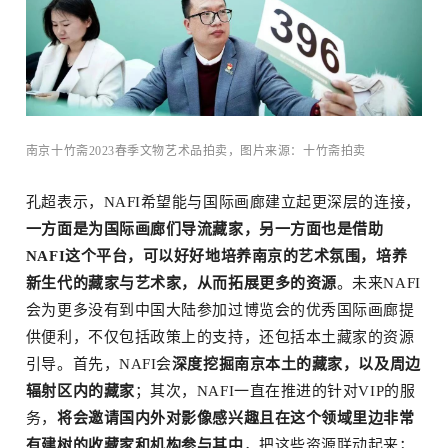
南京十竹斋2023春季文物艺术品拍卖，图片来源：十竹斋拍卖
孔超表示，NAFI希望能与国际画廊建立起更深层的连接，
一方面是为国际画廊们导流藏家，另一方面也是借助
NAFI这个平台，可以好好地培养南京的艺术氛围，培养
新生代的藏家与艺术家，从而拓展更多的资源
。未来NAFI
会为更多没有到中国大陆参加过博览会的优秀国际画廊提
供便利，不仅包括政策上的支持，还包括本土藏家的资源
引导。首先，NAFI会
深度挖掘南京本土的藏家，以及周边
辐射区内的藏家
；其次，NAFI一直在推进的针对VIP的服
点
务，
将会邀请国内外对影像感兴趣且在这个领域里边非常
有建树的收藏家和机构参与其中
，把这些资源联动起来；