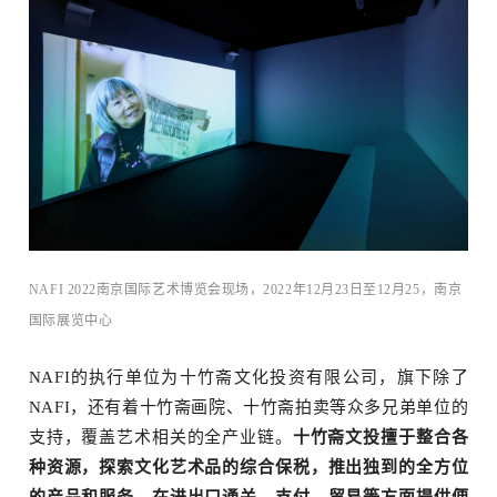
物
NAFI 2022南京国际艺术博览会现场，2022年12月23日至12月25，南京
国际展览中⼼
NAFI的执行单位为
十竹斋
文化投资有限公司，旗下除了
NAFI，还有着十竹斋画院、十竹斋拍卖等众多兄弟单位的
支持，覆盖艺术相关的全产业链。
十竹斋文投擅于整合各
种资源，探索文化艺术品的综合保税，推出独到的全方位