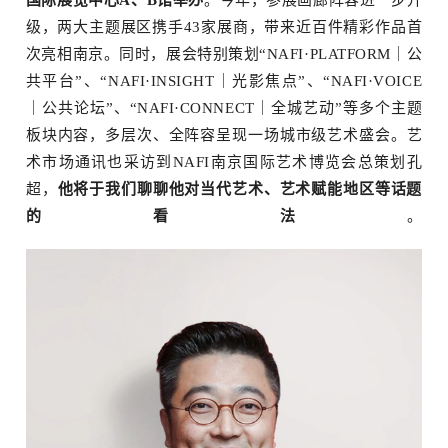
级，两大主题展区携手43家展商，带来近百件精彩作品首
次亮相南京。同时，展会特别策划
“
NAFI·PLATFORM｜公
菜单
共平台
”
、
“
NAFI·INSIGHT｜光影焦点
”
、
“
NAFI·VOICE
｜公共论坛
”
、
“
NAFI·CONNECT｜全城艺动
”
等多个主题
板块内容，多层次、全阵容呈现一场城市级艺术盛会。
艺
术市场通讯也采访到NAFI南京国际艺术博览会总策划孔
超
，
他将于我们聊聊他对
当代
艺术
、
艺术赋能地区等话题
的看法
。