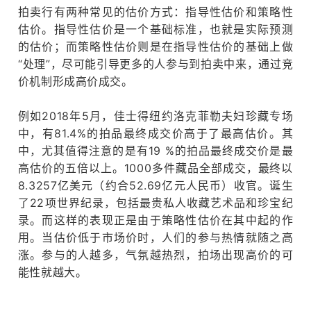
拍卖行有两种常见的估价方式：
指导性估价和策略性
估价。
指导性估价是一个基础标准，也就是实际预测
的估价；
而策略性估价则是在指导性估价的基础上做
“处理”，尽可能引导更多的人参与到拍卖中来，通过竞
价机制形成高价成交。
例如2018年5月，佳士得纽约洛克菲勒夫妇珍藏专场
中，有81.4%的拍品最终成交价高于了最高估价。
其
中，尤其值得注意的是有19 %的拍品最终成交价是最
高估价的五倍以上。
1000多件藏品全部成交，最终以
8.3257亿美元（约合52.69亿元人民币）收官。
诞生
了22项世界纪录，包括最贵私人收藏艺术品和珍宝纪
录。
而这样的表现正是由于策略性估价在其中起的作
用。
当估价低于市场价时，人们的参与热情就随之高
涨。
参与的人越多，气氛越热烈，拍场出现高价的可
能性就越大。