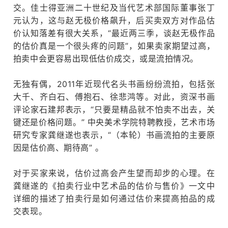
交。
佳士得亚洲二十世纪及当代艺术部国际董事张丁
元认为，这与赵无极价格飙升，后买卖双方对作品估
价认知落差有很大关系，“最近两三季，谈赵无极作品
的估价真是一个很头疼的问题”，如果卖家期望过高，
拍卖中会更容易出现低估价成交，或是流拍情况。
无独有偶，2011年近现代名头书画纷纷流拍，包括张
大千、齐白石、傅抱石、徐悲鸿等。
对此，资深书画
评论家石建邦表示，“只要是精品就不怕卖不出去，关
键还是价格问题。
” 中央美术学院特聘教授，艺术市场
研究专家龚继遂也表示，“（本轮）书画流拍的主要原
因是估价高、期待高” 。
对于买家来说，估价过高会产生望而却步的心理。
在
龚继遂的《拍卖行业中艺术品的估价与售价》一文中
详细的描述了拍卖行是如何通过估价来提高拍品的成
交表现。