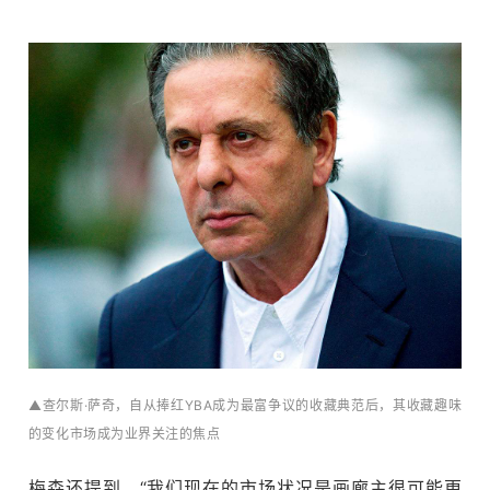
▲查尔斯·萨奇，自从捧红YBA成为最富争议的收藏典范后，其收藏趣味
物
的变化市场成为业界关注的焦点
梅森还提到，“我们现在的市场状况是画廊主很可能更