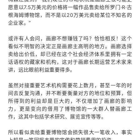
愿意以7.5万美元的价格将一幅作品售卖给所罗门·R·古
根海姆博物馆，而不是以20万美元卖给某位不知名的
企业家。
”
或许有人会问，画廊不想赚钱了吗？
恰恰相反！
这个
看似不明智的决定正是画廊主高明的地方。
画廊选择
卖给出价低，却已经在这个社会经济体系里拥有一定
话语权的藏家和机构，这对于画廊长期运营艺术家来
讲，远比眼前利益重要得多。
虽然对接重要艺术机构需要花上数月，甚至一年的时
间去反复沟通，并不断要衡量对方的地位和预算，但
所得到的利益却是巨大的，不仅增加了画廊的影响
力，更是变向的借用了博物馆的一大群人替画廊工
作，这其中包括学术研究、展览宣传等等。
所以看似卖给重要博物馆会损失很大一笔收入，事实
上却是一笔回报丰厚的宣传和营销费用的投资。