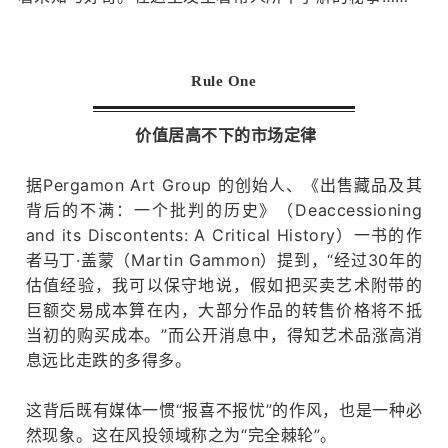
Ru
le One
价值居高不下的市场定律
据Pergamon Art Group 的创始人、《出售藏品及其
背后的不满：
一个批判的历史》（
Deaccessioning
and its Discontents: A Critical History
）一书的作
者马丁·盖蒙
（Martin Gammon）提到，“经过30年的
估值经验，我可以保守地说，假如把买卖艺术附带的
巨额交易成本算在内，大部分作品的转售价格将不抵
当初的购买成本。
”而公开消息中，得知艺术品涨高消
息远比走跌的多得多。
中文
EN
这背后既有媒体一惯“报喜不报忧”的作风，也是一种必
然现象。
这在风投领域称之为“完全棘轮”。