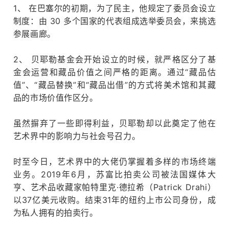
1、 在巴塞尔的初期，为了民主，他规定了委员会设立
制度：
由 30 多个国家的代表组成选举委员会，来挑选
参展画廊。
2、 贝耶勒基金会开始设立的时候，就严格区分了基
金会运营和藏品价值之间严格的距离。
通过“藏品估
值”、“藏品替换”和“藏品出借”的方式将美术馆和其藏
品的市场价值作区分。
虽然摒弃了一些即得利益，贝耶勒却以此奠定了他在
览
艺术界中的影响力与社会号召力。
时至今日，艺术界中的大佬仍掌握着多样的市场终端
业务。
2019年6月，苏富比拍卖公司被法国媒体大
亨、艺术品收藏家帕特里克·德拉希（Patrick Drahi）
以37亿美元收购。
结束31年的纽约上市公司身份，成
为私人拥有的拍卖行。